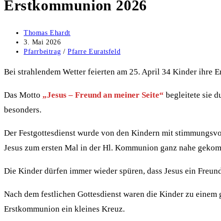
Erstkommunion 2026
Beitrags-
Thomas Ehardt
Autor:
Beitrag
3. Mai 2026
veröffentlicht:
Beitrags-
Pfarrbeitrag
/
Pfarre Euratsfeld
Kategorie:
Bei strahlendem Wetter feierten am 25. April 34 Kinder ihre
Das Motto
„Jesus – Freund an meiner Seite“
begleitete sie 
besonders.
Der Festgottesdienst wurde von den Kindern mit stimmungsvoll
Jesus zum ersten Mal in der Hl. Kommunion ganz nahe gekom
Die Kinder dürfen immer wieder spüren, dass Jesus ein Freund is
Nach dem festlichen Gottesdienst waren die Kinder zu einem g
Erstkommunion ein kleines Kreuz.