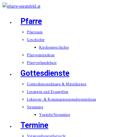
Zum
Inhalt
Pfarre
springen
Pfarrteam
Geschichte
Kirchengeschichte
Pfarrgemeinderat
Pfarrverbandsbote
Gottesdienste
Gottesdienstordnung & Mitteilungen
Lesungen und Evangelien
Lektoren- & Kommunionspendereinteilung
Streaming
Youtube/Streaming
Termine
Veranstaltungsübersicht