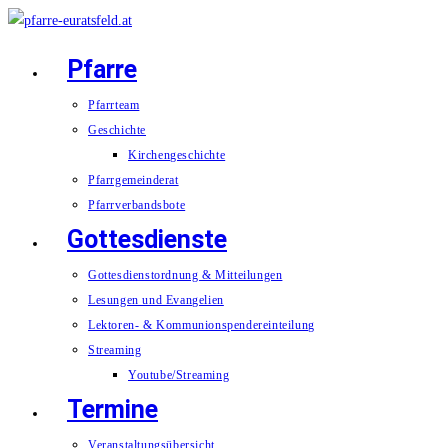
Zum
Inhalt
Pfarre
springen
Pfarrteam
Geschichte
Kirchengeschichte
Pfarrgemeinderat
Pfarrverbandsbote
Gottesdienste
Gottesdienstordnung & Mitteilungen
Lesungen und Evangelien
Lektoren- & Kommunionspendereinteilung
Streaming
Youtube/Streaming
Termine
Veranstaltungsübersicht