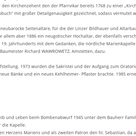
en Kirchenzehent den der Pfarrvikar bereits 1768 zu einer „Kirc
uch“ mit großer Detailgenauigkeit gezeichnet, sodass vermutet w
eubarocke Seitenaltäre, für die der Linzer Bildhauer und Altarb
allem aber 1886 ein neugotischer Hochaltar, der ebenfalls versch
des 19. Jahrhunderts mit dem Gedanken, die nördliche Marienkapelle
von Baumeister Richard WAWROWETZ, Amstetten, dazu.
stellung. 1973 wurden die Sakristei und der Aufgang zum Oratoriu
ue Bänke und ein neues Kehlheimer- Pflaster brachte. 1985 erneue
Leib und Leben beim Bombenabwurf 1945 unter dem Bauherr Famil
 die Kapelle.
ten Herzens Mariens und als zweiten Patron den hl. Sebastian, da