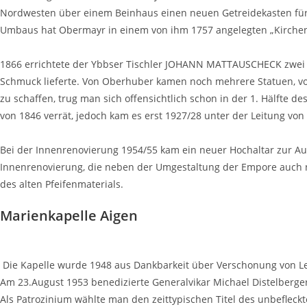
Nordwesten über einem Beinhaus einen neuen Getreidekasten für d
Umbaus hat Obermayr in einem von ihm 1757 angelegten „Kirchenb
1866 errichtete der Ybbser Tischler JOHANN MATTAUSCHECK zwei n
Schmuck lieferte. Von Oberhuber kamen noch mehrere Statuen, vor 
zu schaffen, trug man sich offensichtlich schon in der 1. Hälfte 
von 1846 verrät, jedoch kam es erst 1927/28 unter der Leitung 
Bei der Innenrenovierung 1954/55 kam ein neuer Hochaltar zur Auf
Innenrenovierung, die neben der Umgestaltung der Empore auch ne
des alten Pfeifenmaterials.
Marienkapelle Aigen
Die Kapelle wurde 1948 aus Dankbarkeit über Verschonung von 
Am 23.August 1953 benedizierte Generalvikar Michael Distelberger
Als Patrozinium wählte man den zeittypischen Titel des unbefleck