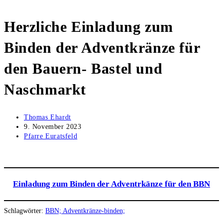
Herzliche Einladung zum
Binden der Adventkränze für
den Bauern- Bastel und
Naschmarkt
Beitrags-
Thomas Ehardt
Autor:
Beitrag
9. November 2023
veröffentlicht:
Beitrags-
Pfarre Euratsfeld
Kategorie:
Einladung zum Binden der Adventrkänze für den BBN
Schlagwörter
:
BBN; Adventkränze-binden;