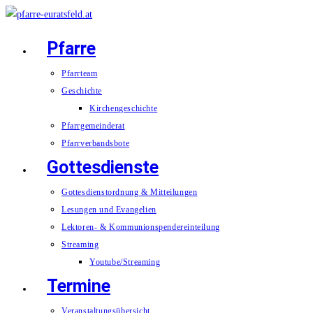
Zum
Inhalt
Pfarre
springen
Pfarrteam
Geschichte
Kirchengeschichte
Pfarrgemeinderat
Pfarrverbandsbote
Gottesdienste
Gottesdienstordnung & Mitteilungen
Lesungen und Evangelien
Lektoren- & Kommunionspendereinteilung
Streaming
Youtube/Streaming
Termine
Veranstaltungsübersicht