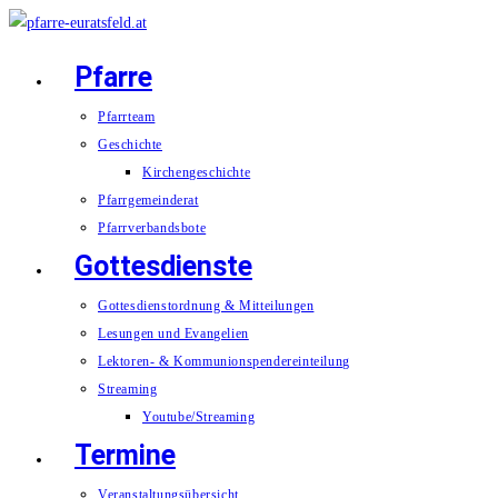
Zum
Inhalt
Pfarre
springen
Pfarrteam
Geschichte
Kirchengeschichte
Pfarrgemeinderat
Pfarrverbandsbote
Gottesdienste
Gottesdienstordnung & Mitteilungen
Lesungen und Evangelien
Lektoren- & Kommunionspendereinteilung
Streaming
Youtube/Streaming
Termine
Veranstaltungsübersicht