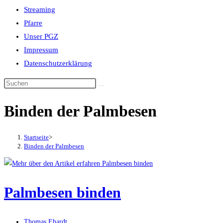
Streaming
Pfarre
Unser PGZ
Impressum
Datenschutzerklärung
Binden der Palmbesen
Startseite
>
Binden der Palmbesen
Palmbesen binden
Beitrags-
Thomas Ehardt