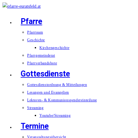
Zum
Inhalt
Pfarre
springen
Pfarrteam
Geschichte
Kirchengeschichte
Pfarrgemeinderat
Pfarrverbandsbote
Gottesdienste
Gottesdienstordnung & Mitteilungen
Lesungen und Evangelien
Lektoren- & Kommunionspendereinteilung
Streaming
Youtube/Streaming
Termine
Veranstaltungsübersicht