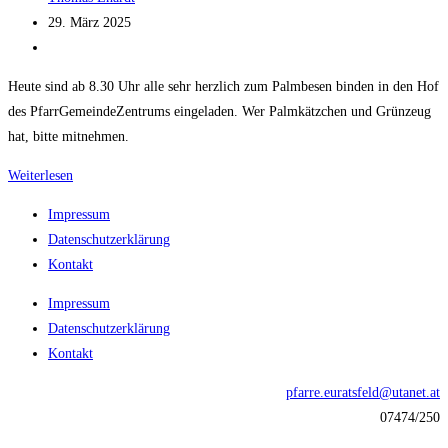
Autor:
Beitrag
29. März 2025
veröffentlicht:
Beitrags-
Kategorie:
Heute sind ab 8.30 Uhr alle sehr herzlich zum Palmbesen binden in den Hof
des PfarrGemeindeZentrums eingeladen. Wer Palmkätzchen und Grünzeug
hat, bitte mitnehmen.
Palmbesen
Weiterlesen
binden
Impressum
Datenschutzerklärung
Kontakt
Impressum
Datenschutzerklärung
Kontakt
pfarre.euratsfeld@utanet.at
07474/250