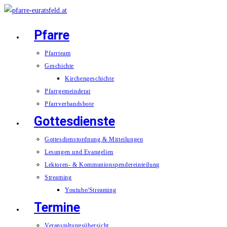
Zum
Inhalt
Pfarre
springen
Pfarrteam
Geschichte
Kirchengeschichte
Pfarrgemeinderat
Pfarrverbandsbote
Gottesdienste
Gottesdienstordnung & Mitteilungen
Lesungen und Evangelien
Lektoren- & Kommunionspendereinteilung
Streaming
Youtube/Streaming
Termine
Veranstaltungsübersicht