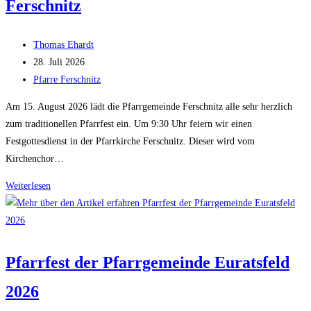
Ferschnitz
Beitrags-
Thomas Ehardt
Autor:
Beitrag
28. Juli 2026
veröffentlicht:
Beitrags-
Pfarre Ferschnitz
Kategorie:
Am 15. August 2026 lädt die Pfarrgemeinde Ferschnitz alle sehr herzlich
zum traditionellen Pfarrfest ein. Um 9:30 Uhr feiern wir einen
Festgottesdienst in der Pfarrkirche Ferschnitz. Dieser wird vom
Kirchenchor…
Herzliche
Weiterlesen
Einladung
zum
Pfarrfest
in
Pfarrfest der Pfarrgemeinde Euratsfeld
Ferschnitz
2026