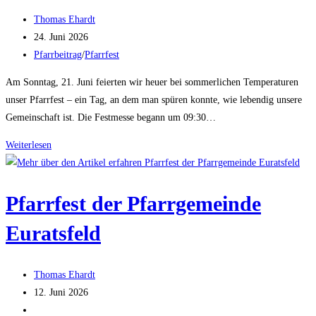
Beitrags-
Thomas Ehardt
Autor:
Beitrag
24. Juni 2026
veröffentlicht:
Beitrags-
Pfarrbeitrag
/
Pfarrfest
Kategorie:
Am Sonntag, 21. Juni feierten wir heuer bei sommerlichen Temperaturen
unser Pfarrfest – ein Tag, an dem man spüren konnte, wie lebendig unsere
Gemeinschaft ist. Die Festmesse begann um 09:30…
Pfarrfest
Weiterlesen
der
Pfarrgemeinde
Pfarrfest der Pfarrgemeinde
Euratsfeld
2026
Euratsfeld
Beitrags-
Thomas Ehardt
Autor:
Beitrag
12. Juni 2026
veröffentlicht:
Beitrags-