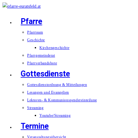
Zum
Inhalt
Pfarre
springen
Pfarrteam
Geschichte
Kirchengeschichte
Pfarrgemeinderat
Pfarrverbandsbote
Gottesdienste
Gottesdienstordnung & Mitteilungen
Lesungen und Evangelien
Lektoren- & Kommunionspendereinteilung
Streaming
Youtube/Streaming
Termine
Veranstaltungsübersicht