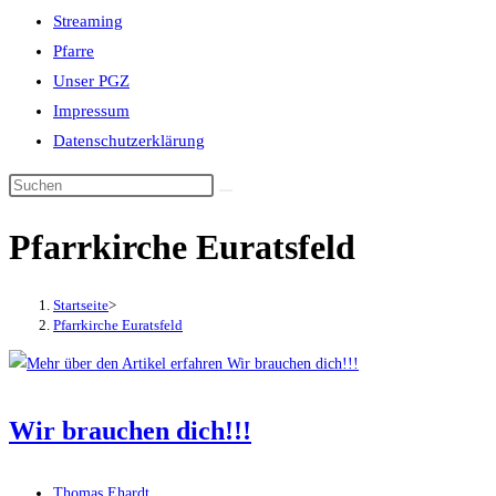
Streaming
Pfarre
Unser PGZ
Impressum
Datenschutzerklärung
Pfarrkirche Euratsfeld
Startseite
>
Pfarrkirche Euratsfeld
Wir brauchen dich!!!
Beitrags-
Thomas Ehardt