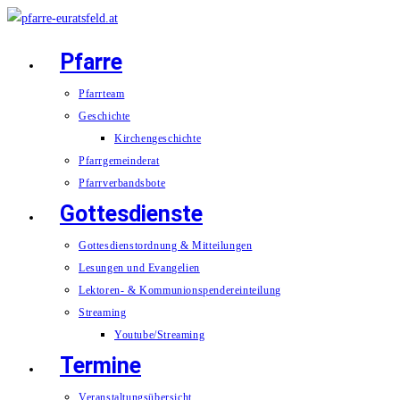
Zum
Inhalt
Pfarre
springen
Pfarrteam
Geschichte
Kirchengeschichte
Pfarrgemeinderat
Pfarrverbandsbote
Gottesdienste
Gottesdienstordnung & Mitteilungen
Lesungen und Evangelien
Lektoren- & Kommunionspendereinteilung
Streaming
Youtube/Streaming
Termine
Veranstaltungsübersicht