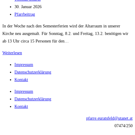
Autor:
Beitrag
30. Januar 2026
veröffentlicht:
Beitrags-
Pfarrbeitrag
Kategorie:
In der Woche nach den Semesterferien wird der Altarraum in unserer
Kirche neu ausgemalt. Für Sonntag, 8.2. und Freitag, 13.2. benötigen wir
ab 13 Uhr circa 15 Personen für den…
Wir
Weiterlesen
brauchen
Impressum
dich!!!
Datenschutzerklärung
Kontakt
Impressum
Datenschutzerklärung
Kontakt
pfarre.euratsfeld@utanet.at
07474/250