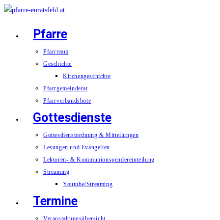
Zum
Inhalt
Pfarre
springen
Pfarrteam
Geschichte
Kirchengeschichte
Pfarrgemeinderat
Pfarrverbandsbote
Gottesdienste
Gottesdienstordnung & Mitteilungen
Lesungen und Evangelien
Lektoren- & Kommunionspendereinteilung
Streaming
Youtube/Streaming
Termine
Veranstaltungsübersicht