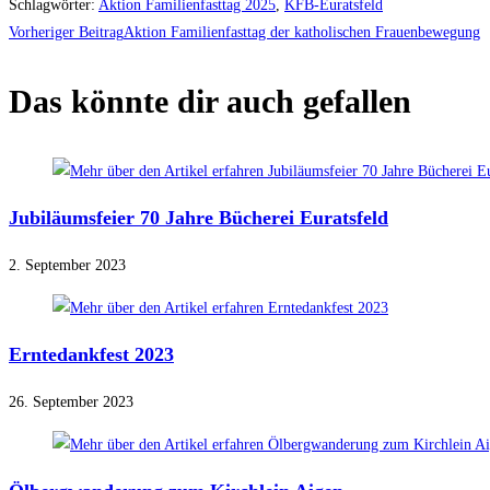
Schlagwörter
:
Aktion Familienfasttag 2025
,
KFB-Euratsfeld
Weitere
Vorheriger Beitrag
Aktion Familienfasttag der katholischen Frauenbewegung
Artikel
ansehen
Das könnte dir auch gefallen
Jubiläumsfeier 70 Jahre Bücherei Euratsfeld
2. September 2023
Erntedankfest 2023
26. September 2023