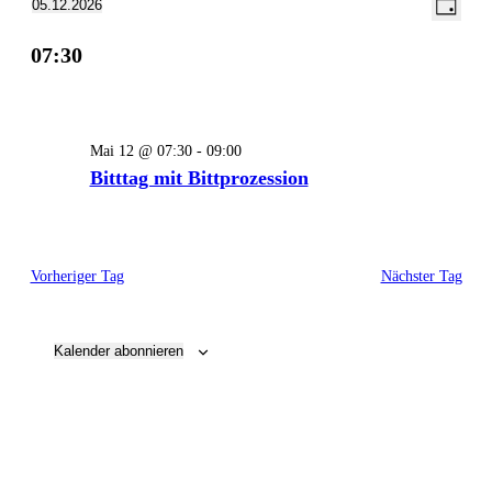
Ansich
05.12.2026
Tag
Ansic
Datum
Naviga
07:30
Navig
wählen.
Mai 12 @ 07:30
-
09:00
Bitttag mit Bittprozession
Vorheriger Tag
Nächster Tag
Kalender abonnieren