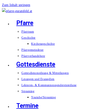
Zum Inhalt springen
Pfarre
Pfarrteam
Geschichte
Kirchengeschichte
Pfarrgemeinderat
Pfarrverbandsbote
Gottesdienste
Gottesdienstordnung & Mitteilungen
Lesungen und Evangelien
Lektoren- & Kommunionspendereinteilung
Streaming
Youtube/Streaming
Termine