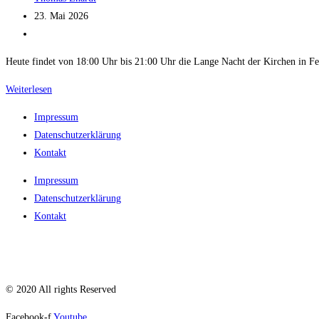
Autor:
Beitrag
23. Mai 2026
veröffentlicht:
Beitrags-
Kategorie:
Heute findet von 18:00 Uhr bis 21:00 Uhr die Lange Nacht der Kirchen in Fersc
Lange
Weiterlesen
Nacht
Impressum
der
Datenschutzerklärung
Kirchen
Kontakt
in
Ferschnitz
Impressum
Datenschutzerklärung
Kontakt
© 2020 All rights Reserved
Facebook-f
Youtube