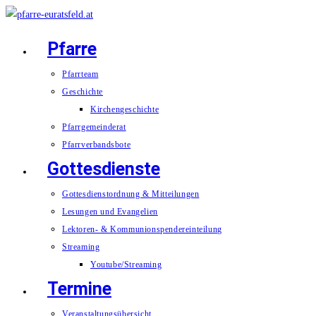
Zum
Inhalt
Pfarre
springen
Pfarrteam
Geschichte
Kirchengeschichte
Pfarrgemeinderat
Pfarrverbandsbote
Gottesdienste
Gottesdienstordnung & Mitteilungen
Lesungen und Evangelien
Lektoren- & Kommunionspendereinteilung
Streaming
Youtube/Streaming
Termine
Veranstaltungsübersicht