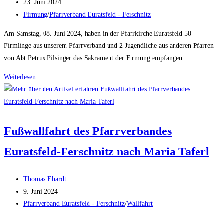
Autor:
Beitrag
23. Juni 2024
veröffentlicht:
Beitrags-
Firmung
/
Pfarrverband Euratsfeld - Ferschnitz
Kategorie:
Am Samstag, 08. Juni 2024, haben in der Pfarrkirche Euratsfeld 50
Firmlinge aus unserem Pfarrverband und 2 Jugendliche aus anderen Pfarren
von Abt Petrus Pilsinger das Sakrament der Firmung empfangen.…
Firmung
Weiterlesen
im
Pfarrverband
Euratsfeld-
Ferschnitz
Fußwallfahrt des Pfarrverbandes
2024
Euratsfeld-Ferschnitz nach Maria Taferl
Beitrags-
Thomas Ehardt
Autor:
Beitrag
9. Juni 2024
veröffentlicht:
Beitrags-
Pfarrverband Euratsfeld - Ferschnitz
/
Wallfahrt
Kategorie: