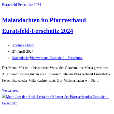
Maria
Taferl
Maiandachten im Pfarrverband
Euratsfeld-Ferschnitz 2024
Beitrags-
Thomas Ehardt
Autor:
Beitrag
27. April 2024
veröffentlicht:
Beitrags-
Maiandacht
/
Pfarrverband Euratsfeld - Ferschnitz
Kategorie:
Der Monat Mai ist in besonderer Weise der Gottesmutter Maria gewidmet.
Aus diesem Anlass finden auch in diesem Jahr im Pfarrverband Euratsfeld-
Ferschnitz wieder Maiandachten statt. Zur Mitfeier laden wir Sie…
Maiandachten
Weiterlesen
im
Pfarrverband
Euratsfeld-