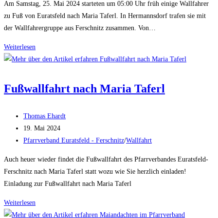
Am Samstag, 25. Mai 2024 starteten um 05:00 Uhr früh einige Wallfahrer
zu Fuß von Euratsfeld nach Maria Taferl. In Hermannsdorf trafen sie mit
der Wallfahrergruppe aus Ferschnitz zusammen. Von…
Fußwallfahrt
Weiterlesen
des
Pfarrverbandes
Euratsfeld-
Fußwallfahrt nach Maria Taferl
Ferschnitz
nach
Beitrags-
Thomas Ehardt
Maria
Autor:
Beitrag
19. Mai 2024
Taferl
veröffentlicht:
Beitrags-
Pfarrverband Euratsfeld - Ferschnitz
/
Wallfahrt
Kategorie:
Auch heuer wieder findet die Fußwallfahrt des Pfarrverbandes Euratsfeld-
Ferschnitz nach Maria Taferl statt wozu wie Sie herzlich einladen!
Einladung zur Fußwallfahrt nach Maria Taferl
Fußwallfahrt
Weiterlesen
nach