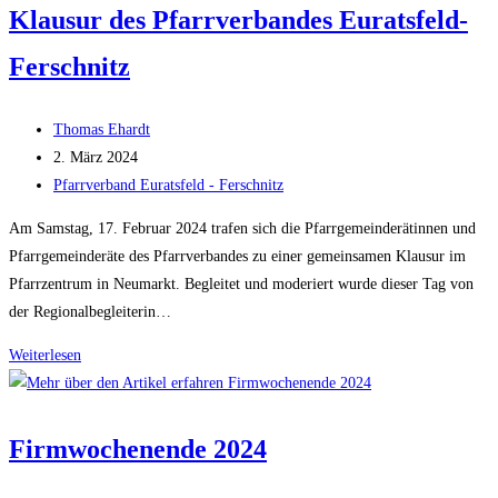
Ferschnitz
Klausur des Pfarrverbandes Euratsfeld-
2024
Ferschnitz
Beitrags-
Thomas Ehardt
Autor:
Beitrag
2. März 2024
veröffentlicht:
Beitrags-
Pfarrverband Euratsfeld - Ferschnitz
Kategorie:
Am Samstag, 17. Februar 2024 trafen sich die Pfarrgemeinderätinnen und
Pfarrgemeinderäte des Pfarrverbandes zu einer gemeinsamen Klausur im
Pfarrzentrum in Neumarkt. Begleitet und moderiert wurde dieser Tag von
der Regionalbegleiterin…
Klausur
Weiterlesen
des
Pfarrverbandes
Euratsfeld-
Firmwochenende 2024
Ferschnitz