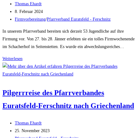
Beitrags-
Thomas Ehardt
Autor:
Beitrag
8. Februar 2024
veröffentlicht:
Beitrags-
Firmvorbereitung
/
Pfarrverband Euratsfeld - Ferschnitz
Kategorie:
In unserem Pfarrverband bereiten sich derzeit 53 Jugendliche auf ihre
Firmung vor. Von 27. bis 28. Jänner erlebten sie ein tolles Firmwochenende
im Schacherhof in Seitenstetten. Es wurde ein abwechslungsreiches…
Firmwochenende
Weiterlesen
2024
Pilgerrreise des Pfarrverbandes
Euratsfeld-Ferschnitz nach Griechenland
Beitrags-
Thomas Ehardt
Autor:
Beitrag
25. November 2023