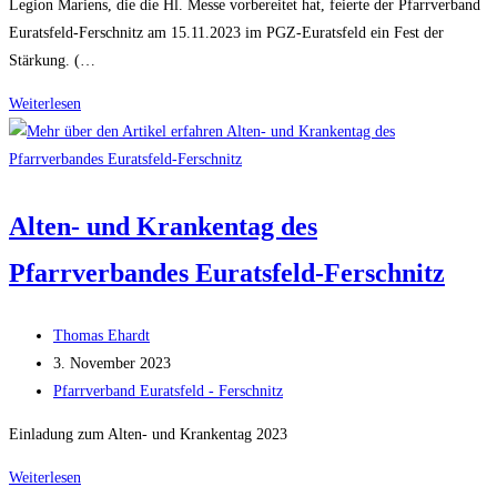
Legion Mariens, die die Hl. Messe vorbereitet hat, feierte der Pfarrverband
Euratsfeld-Ferschnitz am 15.11.2023 im PGZ-Euratsfeld ein Fest der
Stärkung. (…
Ein
Weiterlesen
Fest
der
Stärkung
(Alten
Alten- und Krankentag des
und
Pfarrverbandes Euratsfeld-Ferschnitz
Krankentag
2023)
Beitrags-
Thomas Ehardt
Autor:
Beitrag
3. November 2023
veröffentlicht:
Beitrags-
Pfarrverband Euratsfeld - Ferschnitz
Kategorie:
Einladung zum Alten- und Krankentag 2023
Alten-
Weiterlesen