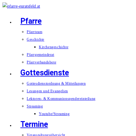
Zum
Inhalt
Pfarre
springen
Pfarrteam
Geschichte
Kirchengeschichte
Pfarrgemeinderat
Pfarrverbandsbote
Gottesdienste
Gottesdienstordnung & Mitteilungen
Lesungen und Evangelien
Lektoren- & Kommunionspendereinteilung
Streaming
Youtube/Streaming
Termine
Veranstaltungsübersicht