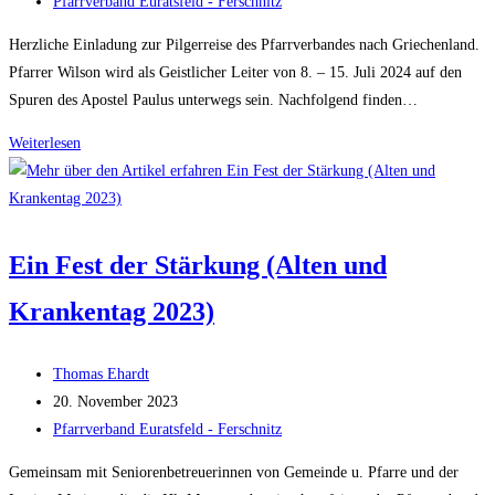
veröffentlicht:
Beitrags-
Pfarrverband Euratsfeld - Ferschnitz
Kategorie:
Herzliche Einladung zur Pilgerreise des Pfarrverbandes nach Griechenland.
Pfarrer Wilson wird als Geistlicher Leiter von 8. – 15. Juli 2024 auf den
Spuren des Apostel Paulus unterwegs sein. Nachfolgend finden…
Pilgerrreise
Weiterlesen
des
Pfarrverbandes
Euratsfeld-
Ferschnitz
Ein Fest der Stärkung (Alten und
nach
Krankentag 2023)
Griechenland
Beitrags-
Thomas Ehardt
Autor:
Beitrag
20. November 2023
veröffentlicht:
Beitrags-
Pfarrverband Euratsfeld - Ferschnitz
Kategorie:
Gemeinsam mit Seniorenbetreuerinnen von Gemeinde u. Pfarre und der