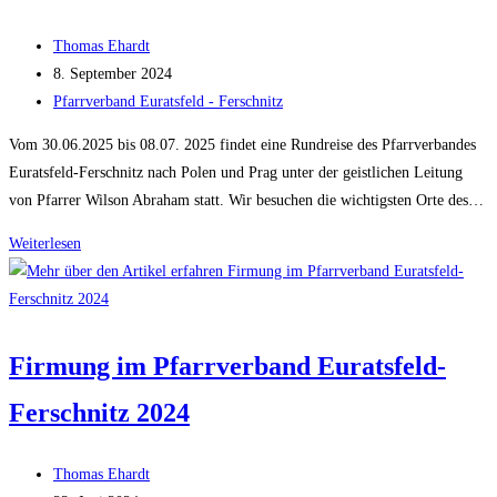
Beitrags-
Thomas Ehardt
Autor:
Beitrag
8. September 2024
veröffentlicht:
Beitrags-
Pfarrverband Euratsfeld - Ferschnitz
Kategorie:
Vom 30.06.2025 bis 08.07. 2025 findet eine Rundreise des Pfarrverbandes
Euratsfeld-Ferschnitz nach Polen und Prag unter der geistlichen Leitung
von Pfarrer Wilson Abraham statt. Wir besuchen die wichtigsten Orte des…
Rundreise
Weiterlesen
nach
Polen
und
Prag
Firmung im Pfarrverband Euratsfeld-
Ferschnitz 2024
Beitrags-
Thomas Ehardt